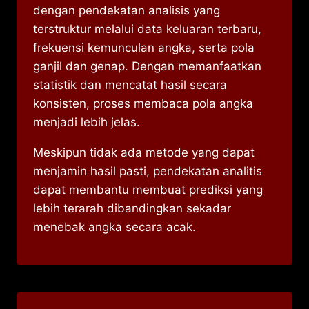
dengan pendekatan analisis yang
terstruktur melalui data keluaran terbaru,
frekuensi kemunculan angka, serta pola
ganjil dan genap. Dengan memanfaatkan
statistik dan mencatat hasil secara
konsisten, proses membaca pola angka
menjadi lebih jelas.
Meskipun tidak ada metode yang dapat
menjamin hasil pasti, pendekatan analitis
dapat membantu membuat prediksi yang
lebih terarah dibandingkan sekadar
menebak angka secara acak.