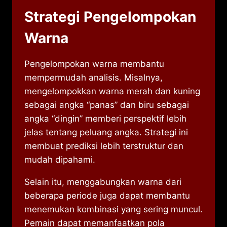
Strategi Pengelompokan
Warna
Pengelompokan warna membantu
mempermudah analisis. Misalnya,
mengelompokkan warna merah dan kuning
sebagai angka “panas” dan biru sebagai
angka “dingin” memberi perspektif lebih
jelas tentang peluang angka. Strategi ini
membuat prediksi lebih terstruktur dan
mudah dipahami.
Selain itu, menggabungkan warna dari
beberapa periode juga dapat membantu
menemukan kombinasi yang sering muncul.
Pemain dapat memanfaatkan pola