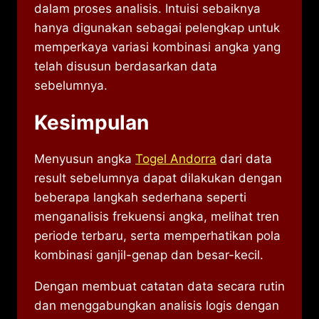
dalam proses analisis. Intuisi sebaiknya
hanya digunakan sebagai pelengkap untuk
memperkaya variasi kombinasi angka yang
telah disusun berdasarkan data
sebelumnya.
Kesimpulan
Menyusun angka
Togel Andorra
dari data
result sebelumnya dapat dilakukan dengan
beberapa langkah sederhana seperti
menganalisis frekuensi angka, melihat tren
periode terbaru, serta memperhatikan pola
kombinasi ganjil-genap dan besar-kecil.
Dengan membuat catatan data secara rutin
dan menggabungkan analisis logis dengan