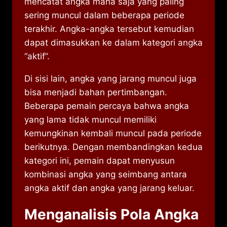
mencatat angka mana saja yang paling
sering muncul dalam beberapa periode
terakhir. Angka-angka tersebut kemudian
dapat dimasukkan ke dalam kategori angka
“aktif”.
Di sisi lain, angka yang jarang muncul juga
bisa menjadi bahan pertimbangan.
Beberapa pemain percaya bahwa angka
yang lama tidak muncul memiliki
kemungkinan kembali muncul pada periode
berikutnya. Dengan membandingkan kedua
kategori ini, pemain dapat menyusun
kombinasi angka yang seimbang antara
angka aktif dan angka yang jarang keluar.
Menganalisis Pola Angka