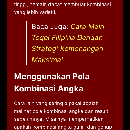
tinggi, pemain dapat membuat kombinasi
yang lebih variatif.
Baca Juga:
Cara Main
Togel Filipina Dengan
Strategi Kemenangan
Maksimal
Menggunakan Pola
Kombinasi Angka
Cara lain yang sering dipakai adalah
melihat pola kombinasi angka dari result
sebelumnya. Misalnya memperhatikan
apakah kombinasi angka ganjil dan genap