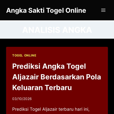
Skip
Angka Sakti Togel Online
to
content
ANALISIS ANGKA
TOGEL ONLINE
Prediksi Angka Togel
Aljazair Berdasarkan Pola
Keluaran Terbaru
03/10/2026
Prediksi Togel Aljazair terbaru hari ini,