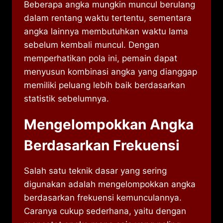
Beberapa angka mungkin muncul berulang
dalam rentang waktu tertentu, sementara
angka lainnya membutuhkan waktu lama
sebelum kembali muncul. Dengan
memperhatikan pola ini, pemain dapat
menyusun kombinasi angka yang dianggap
memiliki peluang lebih baik berdasarkan
statistik sebelumnya.
Mengelompokkan Angka
Berdasarkan Frekuensi
Salah satu teknik dasar yang sering
digunakan adalah mengelompokkan angka
berdasarkan frekuensi kemunculannya.
Caranya cukup sederhana, yaitu dengan