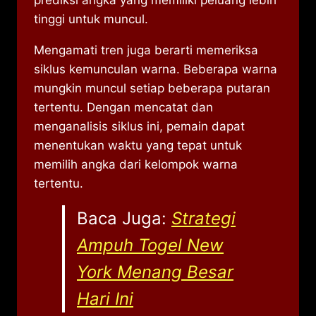
prediksi angka yang memiliki peluang lebih
tinggi untuk muncul.
Mengamati tren juga berarti memeriksa
siklus kemunculan warna. Beberapa warna
mungkin muncul setiap beberapa putaran
tertentu. Dengan mencatat dan
menganalisis siklus ini, pemain dapat
menentukan waktu yang tepat untuk
memilih angka dari kelompok warna
tertentu.
Baca Juga:
Strategi
Ampuh Togel New
York Menang Besar
Hari Ini