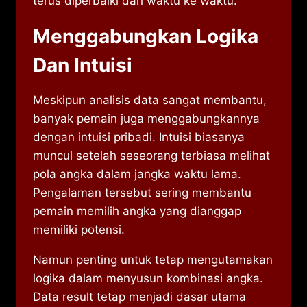
terus diperbaiki dari waktu ke waktu.
Menggabungkan Logika
Dan Intuisi
Meskipun analisis data sangat membantu,
banyak pemain juga menggabungkannya
dengan intuisi pribadi. Intuisi biasanya
muncul setelah seseorang terbiasa melihat
pola angka dalam jangka waktu lama.
Pengalaman tersebut sering membantu
pemain memilih angka yang dianggap
memiliki potensi.
Namun penting untuk tetap mengutamakan
logika dalam menyusun kombinasi angka.
Data result tetap menjadi dasar utama