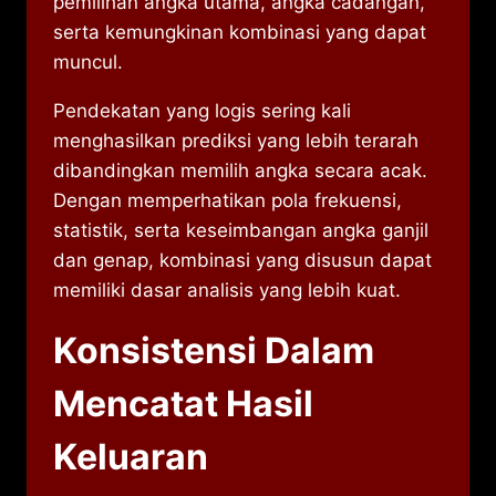
pemilihan angka utama, angka cadangan,
serta kemungkinan kombinasi yang dapat
muncul.
Pendekatan yang logis sering kali
menghasilkan prediksi yang lebih terarah
dibandingkan memilih angka secara acak.
Dengan memperhatikan pola frekuensi,
statistik, serta keseimbangan angka ganjil
dan genap, kombinasi yang disusun dapat
memiliki dasar analisis yang lebih kuat.
Konsistensi Dalam
Mencatat Hasil
Keluaran