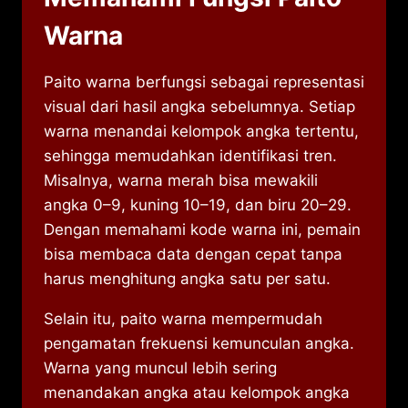
Warna
Paito warna berfungsi sebagai representasi
visual dari hasil angka sebelumnya. Setiap
warna menandai kelompok angka tertentu,
sehingga memudahkan identifikasi tren.
Misalnya, warna merah bisa mewakili
angka 0–9, kuning 10–19, dan biru 20–29.
Dengan memahami kode warna ini, pemain
bisa membaca data dengan cepat tanpa
harus menghitung angka satu per satu.
Selain itu, paito warna mempermudah
pengamatan frekuensi kemunculan angka.
Warna yang muncul lebih sering
menandakan angka atau kelompok angka