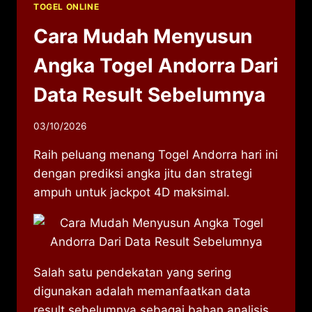
TOGEL ONLINE
Cara Mudah Menyusun
Angka Togel Andorra Dari
Data Result Sebelumnya
03/10/2026
Raih peluang menang Togel Andorra hari ini
dengan prediksi angka jitu dan strategi
ampuh untuk jackpot 4D maksimal.
Salah satu pendekatan yang sering
digunakan adalah memanfaatkan data
result sebelumnya sebagai bahan analisis.