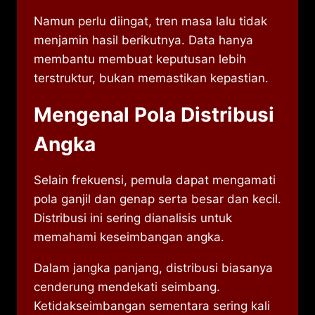
Namun perlu diingat, tren masa lalu tidak
menjamin hasil berikutnya. Data hanya
membantu membuat keputusan lebih
terstruktur, bukan memastikan kepastian.
Mengenal Pola Distribusi
Angka
Selain frekuensi, pemula dapat mengamati
pola ganjil dan genap serta besar dan kecil.
Distribusi ini sering dianalisis untuk
memahami keseimbangan angka.
Dalam jangka panjang, distribusi biasanya
cenderung mendekati seimbang.
Ketidakseimbangan sementara sering kali