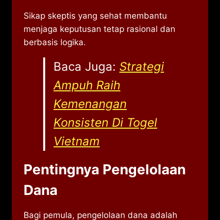
Sikap skeptis yang sehat membantu
menjaga keputusan tetap rasional dan
berbasis logika.
Baca Juga:
Strategi
Ampuh Raih
Kemenangan
Konsisten Di Togel
Vietnam
Pentingnya Pengelolaan
Dana
Bagi pemula, pengelolaan dana adalah