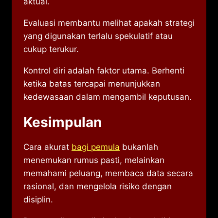
aktual.
Evaluasi membantu melihat apakah strategi
yang digunakan terlalu spekulatif atau
cukup terukur.
Kontrol diri adalah faktor utama. Berhenti
ketika batas tercapai menunjukkan
kedewasaan dalam mengambil keputusan.
Kesimpulan
Cara akurat
bagi pemula
bukanlah
menemukan rumus pasti, melainkan
memahami peluang, membaca data secara
rasional, dan mengelola risiko dengan
disiplin.