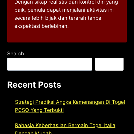
Dengan sikap realistis dan kontrol diri yang
baik, pemula dapat menjalani aktivitas ini
secara lebih bijak dan terarah tanpa
ekspektasi berlebihan.
Search
Search
Recent Posts
Strategi Prediksi Angka Kemenangan Di Togel
PCSO Yang Terbukti
Rahasia Keberhasilan Bermain Togel Italia
Dengan Mudah