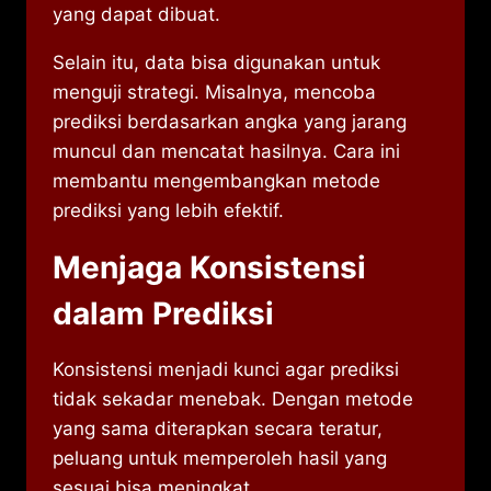
yang dapat dibuat.
Selain itu, data bisa digunakan untuk
menguji strategi. Misalnya, mencoba
prediksi berdasarkan angka yang jarang
muncul dan mencatat hasilnya. Cara ini
membantu mengembangkan metode
prediksi yang lebih efektif.
Menjaga Konsistensi
dalam Prediksi
Konsistensi menjadi kunci agar prediksi
tidak sekadar menebak. Dengan metode
yang sama diterapkan secara teratur,
peluang untuk memperoleh hasil yang
sesuai bisa meningkat.