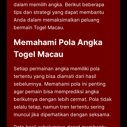
dalam memilih angka. Berikut beberapa
tips dan strategi yang dapat membantu
Anda dalam memaksimalkan peluang
bermain Togel Macau.
Memahami Pola Angka
Togel Macau
Setiap permainan angka memiliki pola
tertentu yang bisa diamati dari hasil
sebelumnya. Memahami pola ini penting
agar pemain bisa memprediksi angka
berikutnya dengan lebih cermat. Pola tidak
selalu tetap, namun tren tertentu sering
muncul jika diperhatikan dengan seksama.