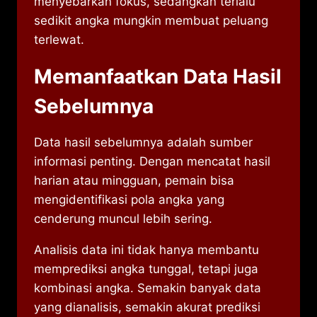
menyebarkan fokus, sedangkan terlalu
sedikit angka mungkin membuat peluang
terlewat.
Memanfaatkan Data Hasil
Sebelumnya
Data hasil sebelumnya adalah sumber
informasi penting. Dengan mencatat hasil
harian atau mingguan, pemain bisa
mengidentifikasi pola angka yang
cenderung muncul lebih sering.
Analisis data ini tidak hanya membantu
memprediksi angka tunggal, tetapi juga
kombinasi angka. Semakin banyak data
yang dianalisis, semakin akurat prediksi