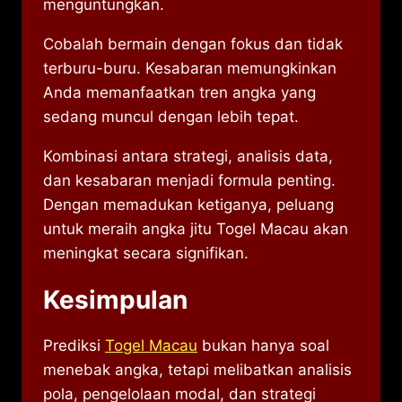
menguntungkan.
Cobalah bermain dengan fokus dan tidak
terburu-buru. Kesabaran memungkinkan
Anda memanfaatkan tren angka yang
sedang muncul dengan lebih tepat.
Kombinasi antara strategi, analisis data,
dan kesabaran menjadi formula penting.
Dengan memadukan ketiganya, peluang
untuk meraih angka jitu Togel Macau akan
meningkat secara signifikan.
Kesimpulan
Prediksi
Togel Macau
bukan hanya soal
menebak angka, tetapi melibatkan analisis
pola, pengelolaan modal, dan strategi