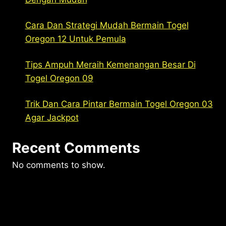
Cara Dan Strategi Mudah Bermain Togel
Oregon 12 Untuk Pemula
Tips Ampuh Meraih Kemenangan Besar Di
Togel Oregon 09
Trik Dan Cara Pintar Bermain Togel Oregon 03
Agar Jackpot
Recent Comments
No comments to show.