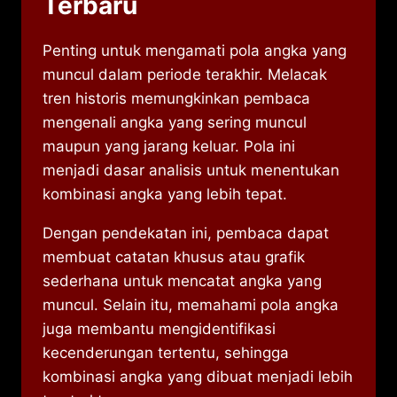
Terbaru
Penting untuk mengamati pola angka yang
muncul dalam periode terakhir. Melacak
tren historis memungkinkan pembaca
mengenali angka yang sering muncul
maupun yang jarang keluar. Pola ini
menjadi dasar analisis untuk menentukan
kombinasi angka yang lebih tepat.
Dengan pendekatan ini, pembaca dapat
membuat catatan khusus atau grafik
sederhana untuk mencatat angka yang
muncul. Selain itu, memahami pola angka
juga membantu mengidentifikasi
kecenderungan tertentu, sehingga
kombinasi angka yang dibuat menjadi lebih