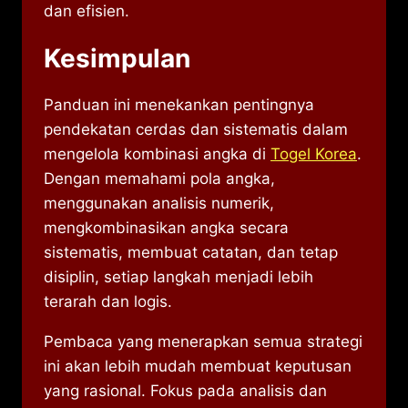
dan efisien.
Kesimpulan
Panduan ini menekankan pentingnya
pendekatan cerdas dan sistematis dalam
mengelola kombinasi angka di
Togel Korea
.
Dengan memahami pola angka,
menggunakan analisis numerik,
mengkombinasikan angka secara
sistematis, membuat catatan, dan tetap
disiplin, setiap langkah menjadi lebih
terarah dan logis.
Pembaca yang menerapkan semua strategi
ini akan lebih mudah membuat keputusan
yang rasional. Fokus pada analisis dan