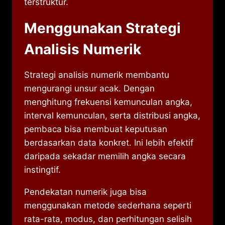
terstruktur.
Menggunakan Strategi
Analisis Numerik
Strategi analisis numerik membantu
mengurangi unsur acak. Dengan
menghitung frekuensi kemunculan angka,
interval kemunculan, serta distribusi angka,
pembaca bisa membuat keputusan
berdasarkan data konkret. Ini lebih efektif
daripada sekadar memilih angka secara
instingtif.
Pendekatan numerik juga bisa
menggunakan metode sederhana seperti
rata-rata, modus, dan perhitungan selisih