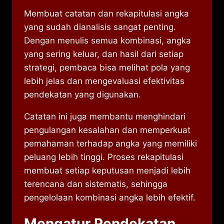
Membuat catatan dan rekapitulasi angka
yang sudah dianalisis sangat penting.
Dengan menulis semua kombinasi, angka
yang sering keluar, dan hasil dari setiap
strategi, pembaca bisa melihat pola yang
lebih jelas dan mengevaluasi efektivitas
pendekatan yang digunakan.
Catatan ini juga membantu menghindari
pengulangan kesalahan dan memperkuat
pemahaman terhadap angka yang memiliki
peluang lebih tinggi. Proses rekapitulasi
membuat setiap keputusan menjadi lebih
terencana dan sistematis, sehingga
pengelolaan kombinasi angka lebih efektif.
Mengatur Pendekatan