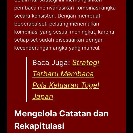
pembaca memvariasikan kombinasi angka
secara konsisten. Dengan membuat
beberapa set, peluang menemukan
kombinasi yang sesuai meningkat, karena
setiap set sudah disesuaikan dengan
kecenderungan angka yang muncul.
Baca Juga:
Strategi
Terbaru Membaca
Pola Keluaran Togel
Japan
Mengelola Catatan dan
Rekapitulasi