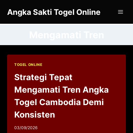
Skip
Angka Sakti Togel Online
to
content
Mengamati Tren
TOGEL ONLINE
Strategi Tepat
Mengamati Tren Angka
Togel Cambodia Demi
Konsisten
03/09/2026