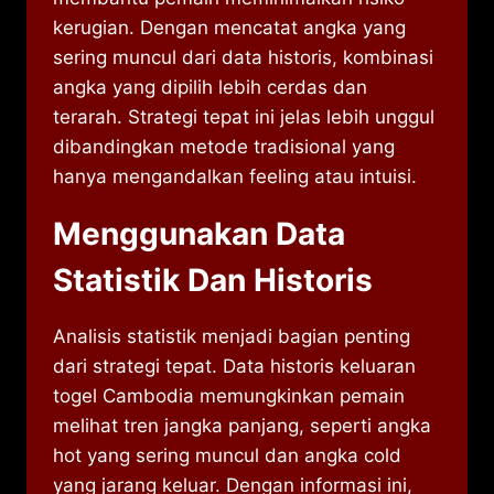
kerugian. Dengan mencatat angka yang
sering muncul dari data historis, kombinasi
angka yang dipilih lebih cerdas dan
terarah. Strategi tepat ini jelas lebih unggul
dibandingkan metode tradisional yang
hanya mengandalkan feeling atau intuisi.
Menggunakan Data
Statistik Dan Historis
Analisis statistik menjadi bagian penting
dari strategi tepat. Data historis keluaran
togel Cambodia memungkinkan pemain
melihat tren jangka panjang, seperti angka
hot yang sering muncul dan angka cold
yang jarang keluar. Dengan informasi ini,