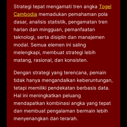
Strategi tepat mengamati tren angka
Togel
Cambodia
memadukan pemahaman pola
dasar, analisis statistik, pengamatan tren
harian dan mingguan, pemanfaatan
teknologi, serta disiplin dan manajemen
modal. Semua elemen ini saling
melengkapi, membuat strategi lebih
matang, rasional, dan konsisten.
Dengan strategi yang terencana, pemain
tidak hanya mengandalkan keberuntungan,
tetapi memiliki pendekatan berbasis data.
Hal ini meningkatkan peluang
mendapatkan kombinasi angka yang tepat
dan membuat pengalaman bermain lebih
menyenangkan dan terarah.