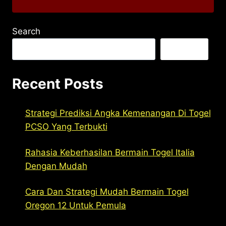
Search
Search
Recent Posts
Strategi Prediksi Angka Kemenangan Di Togel
PCSO Yang Terbukti
Rahasia Keberhasilan Bermain Togel Italia
Dengan Mudah
Cara Dan Strategi Mudah Bermain Togel
Oregon 12 Untuk Pemula