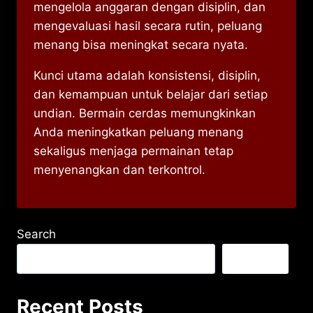
mengelola anggaran dengan disiplin, dan
mengevaluasi hasil secara rutin, peluang
menang bisa meningkat secara nyata.
Kunci utama adalah konsistensi, disiplin,
dan kemampuan untuk belajar dari setiap
undian. Bermain cerdas memungkinkan
Anda meningkatkan peluang menang
sekaligus menjaga permainan tetap
menyenangkan dan terkontrol.
Search
Search
Recent Posts