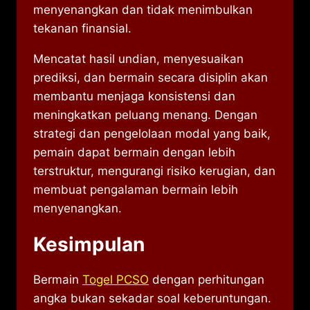
menyenangkan dan tidak menimbulkan
tekanan finansial.
Mencatat hasil undian, menyesuaikan
prediksi, dan bermain secara disiplin akan
membantu menjaga konsistensi dan
meningkatkan peluang menang. Dengan
strategi dan pengelolaan modal yang baik,
pemain dapat bermain dengan lebih
terstruktur, mengurangi risiko kerugian, dan
membuat pengalaman bermain lebih
menyenangkan.
Kesimpulan
Bermain
Togel PCSO
dengan perhitungan
angka bukan sekadar soal keberuntungan.