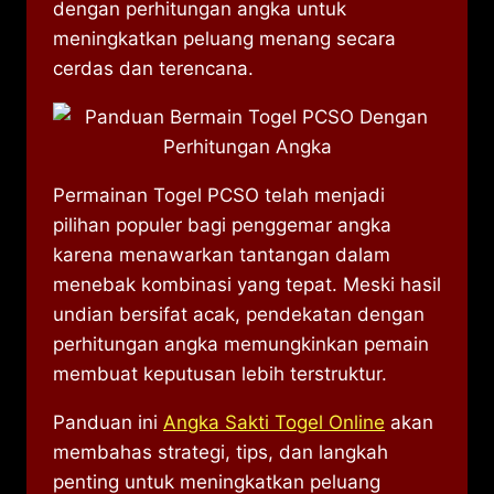
dengan perhitungan angka untuk
meningkatkan peluang menang secara
cerdas dan terencana.
Permainan Togel PCSO telah menjadi
pilihan populer bagi penggemar angka
karena menawarkan tantangan dalam
menebak kombinasi yang tepat. Meski hasil
undian bersifat acak, pendekatan dengan
perhitungan angka memungkinkan pemain
membuat keputusan lebih terstruktur.
Panduan ini
Angka Sakti Togel Online
akan
membahas strategi, tips, dan langkah
penting untuk meningkatkan peluang