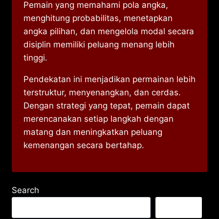
Pemain yang memahami pola angka,
menghitung probabilitas, menetapkan
angka pilihan, dan mengelola modal secara
disiplin memiliki peluang menang lebih
tinggi.
Pendekatan ini menjadikan permainan lebih
terstruktur, menyenangkan, dan cerdas.
Dengan strategi yang tepat, pemain dapat
merencanakan setiap langkah dengan
matang dan meningkatkan peluang
kemenangan secara bertahap.
Search
Search