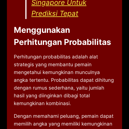
Singapore Untuk
Prediksi Tepat
Menggunakan
Perhitungan Probabilitas
Perhitungan probabilitas adalah alat
strategis yang membantu pemain
mengetahui kemungkinan munculnya
angka tertentu. Probabilitas dapat dihitung
dengan rumus sederhana, yaitu jumlah
hasil yang diinginkan dibagi total
kemungkinan kombinasi.
Dengan memahami peluang, pemain dapat
memilih angka yang memiliki kemungkinan