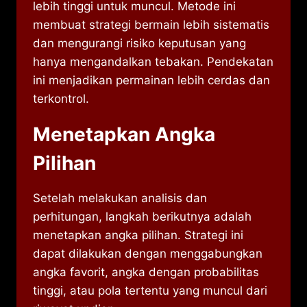
lebih tinggi untuk muncul. Metode ini
membuat strategi bermain lebih sistematis
dan mengurangi risiko keputusan yang
hanya mengandalkan tebakan. Pendekatan
ini menjadikan permainan lebih cerdas dan
terkontrol.
Menetapkan Angka
Pilihan
Setelah melakukan analisis dan
perhitungan, langkah berikutnya adalah
menetapkan angka pilihan. Strategi ini
dapat dilakukan dengan menggabungkan
angka favorit, angka dengan probabilitas
tinggi, atau pola tertentu yang muncul dari