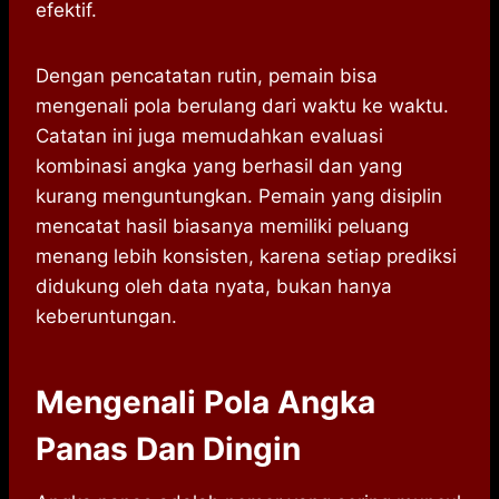
efektif.
Dengan pencatatan rutin, pemain bisa
mengenali pola berulang dari waktu ke waktu.
Catatan ini juga memudahkan evaluasi
kombinasi angka yang berhasil dan yang
kurang menguntungkan. Pemain yang disiplin
mencatat hasil biasanya memiliki peluang
menang lebih konsisten, karena setiap prediksi
didukung oleh data nyata, bukan hanya
keberuntungan.
Mengenali Pola Angka
Panas Dan Dingin