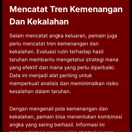
Mencatat Tren Kemenangan
Dan Kekalahan
Selain mencatat angka keluaran, pemain juga
perlu mencatat tren kemenangan dan
kekalahan. Evaluasi rutin terhadap hasil
taruhan membantu mengetahui strategi mana
yang efektif dan mana yang perlu diperbaiki.
Data ini menjadi alat penting untuk
memperkuat analisis dan meminimalkan risiko
kesalahan dalam taruhan.
Dengan mengenali pola kemenangan dan
kekalahan, pemain bisa menentukan kombinasi
angka yang sering berhasil. Informasi ini