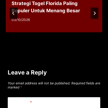
Strategi Togel Florida Paling
Populer Untuk Menang Besar
03/10/2026
Leave a Reply
Your email address will not be published.
Required fields are
marked
*
Comment
*