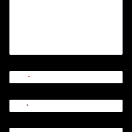
Name
*
Email
*