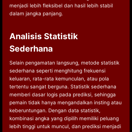
menjadi lebih fleksibel dan hasil lebih stabil
dalam jangka panjang.
Analisis Statistik
Sederhana
Selain pengamatan langsung, metode statistik
sederhana seperti menghitung frekuensi
keluaran, rata-rata kemunculan, atau pola
tertentu sangat berguna. Statistik sederhana
memberi dasar logis pada prediksi, sehingga
pemain tidak hanya mengandalkan insting atau
keberuntungan. Dengan data statistik,
kombinasi angka yang dipilih memiliki peluang
lebih tinggi untuk muncul, dan prediksi menjadi