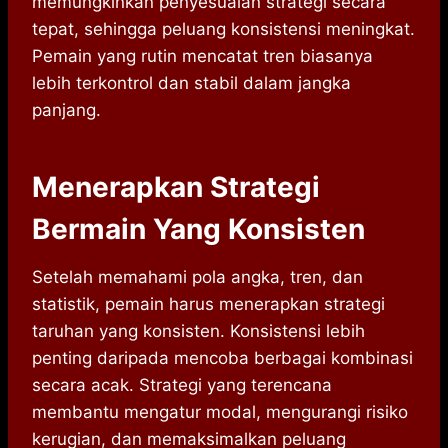
memungkinkan penyesuaian strategi secara
tepat, sehingga peluang konsistensi meningkat.
Pemain yang rutin mencatat tren biasanya
lebih terkontrol dan stabil dalam jangka
panjang.
Menerapkan Strategi
Bermain Yang Konsisten
Setelah memahami pola angka, tren, dan
statistik, pemain harus menerapkan strategi
taruhan yang konsisten. Konsistensi lebih
penting daripada mencoba berbagai kombinasi
secara acak. Strategi yang terencana
membantu mengatur modal, mengurangi risiko
kerugian, dan memaksimalkan peluang