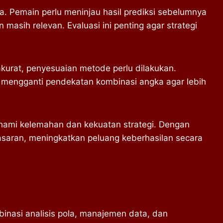
a. Pemain perlu meninjau hasil prediksi sebelumnya
asih relevan. Evaluasi ini penting agar strategi
akurat, penyesuaian metode perlu dilakukan.
 mengganti pendekatan kombinasi angka agar lebih
hami kelemahan dan kekuatan strategi. Dengan
 sasaran, meningkatkan peluang keberhasilan secara
asi analisis pola, manajemen data, dan