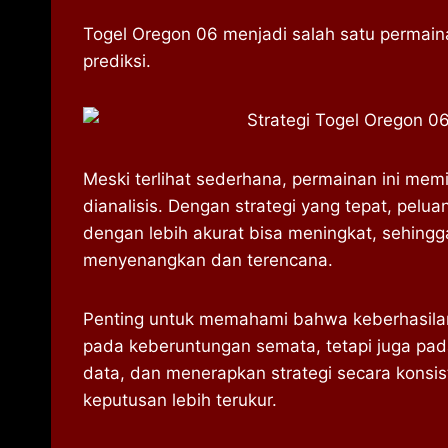
a
h
k
e
e
i
h
c
a
y
l
s
n
a
Togel Oregon 06 menjadi salah satu permai
e
t
p
e
s
e
r
prediksi.
b
s
e
g
e
e
o
A
r
n
o
p
a
g
k
p
m
e
r
Meski terlihat sederhana, permainan ini memi
dianalisis. Dengan strategi yang tepat, pel
dengan lebih akurat bisa meningkat, sehing
menyenangkan dan terencana.
Penting untuk memahami bahwa keberhasilan
pada keberuntungan semata, tetapi juga p
data, dan menerapkan strategi secara kons
keputusan lebih terukur.