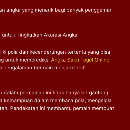
nan angka yang menarik bagi banyak penggemar
liki pola dan kecenderungan tertentu yang bisa
uang untuk memprediksi
Angka Sakti Togel Online
ga pengalaman bermain menjadi lebih
 dalam permainan ini tidak hanya bergantung
ada kemampuan dalam membaca pola, mengelola
isten. Pendekatan ini membantu pemain membuat