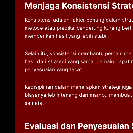
Menjaga Konsistensi Strat
Konsistensi adalah faktor penting dalam stra
metode atau prediksi cenderung kurang berha
memberikan hasil yang lebih stabil.
Selain itu, konsistensi membantu pemain m
hasil dari strategi yang sama, pemain dapat
penyesuaian yang tepat.
Kedisiplinan dalam menerapkan strategi jug
biasanya lebih tenang dan mampu membuat pr
semata.
Evaluasi dan Penyesuaian 