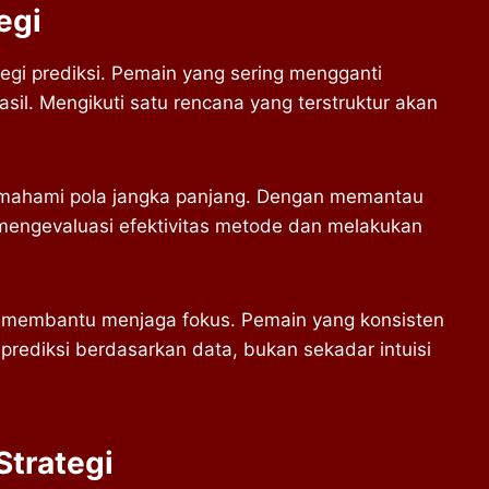
egi
tegi prediksi. Pemain yang sering mengganti
sil. Mengikuti satu rencana yang terstruktur akan
emahami pola jangka panjang. Dengan memantau
 mengevaluasi efektivitas metode dan melakukan
a membantu menjaga fokus. Pemain yang konsisten
ediksi berdasarkan data, bukan sekadar intuisi
Strategi