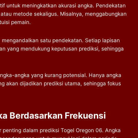
ektif untuk meningkatkan akurasi angka. Pendekatan
er atau metode sekaligus. Misalnya, menggabungkan
ntuisi pemain.
 mengandalkan satu pendekatan. Setiap lapisan
han yang mendukung keputusan prediksi, sehingga
angka-angka yang kurang potensial. Hanya angka
ng akan dijadikan prediksi utama, sehingga fokus
ka Berdasarkan Frekuensi
r penting dalam prediksi Togel Oregon 06. Angka