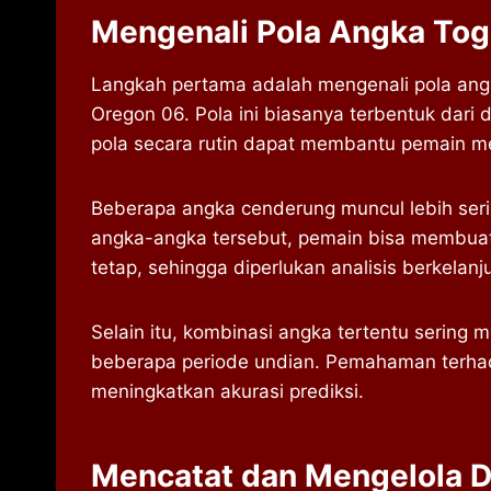
Mengenali Pola Angka Tog
Langkah pertama adalah mengenali pola ang
Oregon 06. Pola ini biasanya terbentuk dari 
pola secara rutin dapat membantu pemain 
Beberapa angka cenderung muncul lebih seri
angka-angka tersebut, pemain bisa membuat pr
tetap, sehingga diperlukan analisis berkelanj
Selain itu, kombinasi angka tertentu sering m
beberapa periode undian. Pemahaman terhada
meningkatkan akurasi prediksi.
Mencatat dan Mengelola D