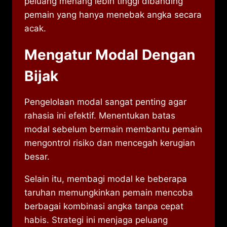
peluang menang lebih tinggi dibanding
pemain yang hanya menebak angka secara
acak.
Mengatur Modal Dengan
Bijak
Pengelolaan modal sangat penting agar
rahasia ini efektif. Menentukan batas
modal sebelum bermain membantu pemain
mengontrol risiko dan mencegah kerugian
besar.
Selain itu, membagi modal ke beberapa
taruhan memungkinkan pemain mencoba
berbagai kombinasi angka tanpa cepat
habis. Strategi ini menjaga peluang