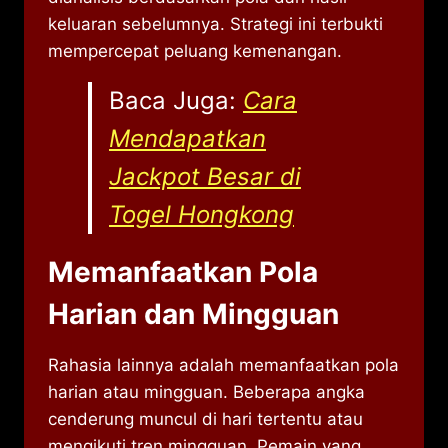
keluaran sebelumnya. Strategi ini terbukti
mempercepat peluang kemenangan.
Baca Juga:
Cara
Mendapatkan
Jackpot Besar di
Togel Hongkong
Memanfaatkan Pola
Harian dan Mingguan
Rahasia lainnya adalah memanfaatkan pola
harian atau mingguan. Beberapa angka
cenderung muncul di hari tertentu atau
mengikuti tren mingguan. Pemain yang