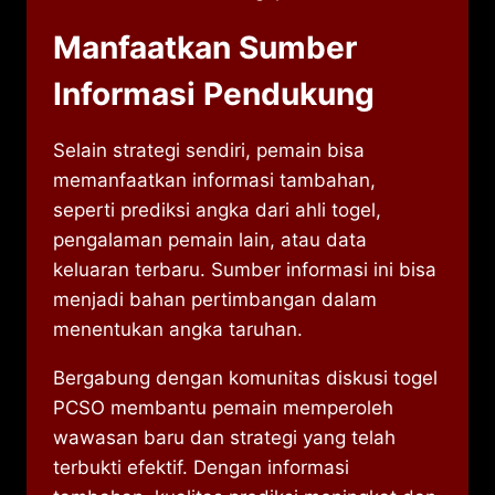
Manfaatkan Sumber
Informasi Pendukung
Selain strategi sendiri, pemain bisa
memanfaatkan informasi tambahan,
seperti prediksi angka dari ahli togel,
pengalaman pemain lain, atau data
keluaran terbaru. Sumber informasi ini bisa
menjadi bahan pertimbangan dalam
menentukan angka taruhan.
Bergabung dengan komunitas diskusi togel
PCSO membantu pemain memperoleh
wawasan baru dan strategi yang telah
terbukti efektif. Dengan informasi