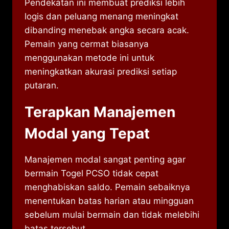
Pendekatan ini membuat prediksi lebih
logis dan peluang menang meningkat
dibanding menebak angka secara acak.
Pemain yang cermat biasanya
menggunakan metode ini untuk
meningkatkan akurasi prediksi setiap
putaran.
Terapkan Manajemen
Modal yang Tepat
Manajemen modal sangat penting agar
bermain Togel PCSO tidak cepat
menghabiskan saldo. Pemain sebaiknya
menentukan batas harian atau mingguan
sebelum mulai bermain dan tidak melebihi
batas tersebut.