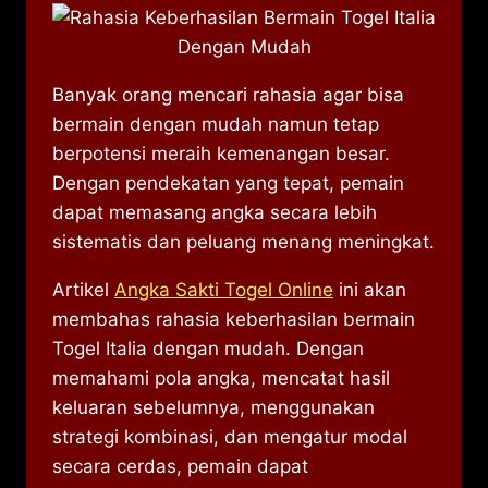
Banyak orang mencari rahasia agar bisa
bermain dengan mudah namun tetap
berpotensi meraih kemenangan besar.
Dengan pendekatan yang tepat, pemain
dapat memasang angka secara lebih
sistematis dan peluang menang meningkat.
Artikel
Angka Sakti Togel Online
ini akan
membahas rahasia keberhasilan bermain
Togel Italia dengan mudah. Dengan
memahami pola angka, mencatat hasil
keluaran sebelumnya, menggunakan
strategi kombinasi, dan mengatur modal
secara cerdas, pemain dapat