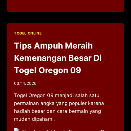
TOGEL ONLINE
Tips Ampuh Meraih
Kemenangan Besar Di
Togel Oregon 09
03/14/2026
Togel Oregon 09 menjadi salah satu
permainan angka yang populer karena
hadiah besar dan cara bermain yang
mudah dipahami.