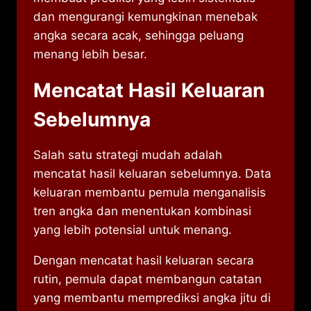
dan mengurangi kemungkinan menebak
angka secara acak, sehingga peluang
menang lebih besar.
Mencatat Hasil Keluaran
Sebelumnya
Salah satu strategi mudah adalah
mencatat hasil keluaran sebelumnya. Data
keluaran membantu pemula menganalisis
tren angka dan menentukan kombinasi
yang lebih potensial untuk menang.
Dengan mencatat hasil keluaran secara
rutin, pemula dapat membangun catatan
yang membantu memprediksi angka jitu di