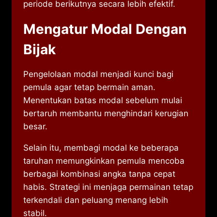
periode berikutnya secara lebih efektif.
Mengatur Modal Dengan
Bijak
Pengelolaan modal menjadi kunci bagi
pemula agar tetap bermain aman.
Menentukan batas modal sebelum mulai
bertaruh membantu menghindari kerugian
besar.
Selain itu, membagi modal ke beberapa
taruhan memungkinkan pemula mencoba
berbagai kombinasi angka tanpa cepat
habis. Strategi ini menjaga permainan tetap
terkendali dan peluang menang lebih
stabil.