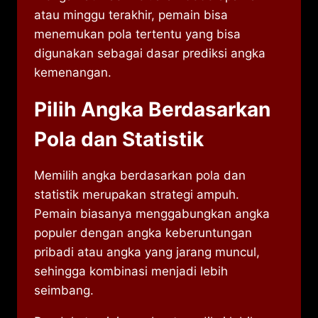
atau minggu terakhir, pemain bisa
menemukan pola tertentu yang bisa
digunakan sebagai dasar prediksi angka
kemenangan.
Pilih Angka Berdasarkan
Pola dan Statistik
Memilih angka berdasarkan pola dan
statistik merupakan strategi ampuh.
Pemain biasanya menggabungkan angka
populer dengan angka keberuntungan
pribadi atau angka yang jarang muncul,
sehingga kombinasi menjadi lebih
seimbang.