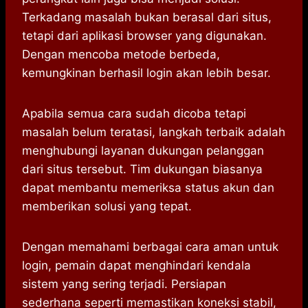
Terkadang masalah bukan berasal dari situs,
tetapi dari aplikasi browser yang digunakan.
Dengan mencoba metode berbeda,
kemungkinan berhasil login akan lebih besar.
Apabila semua cara sudah dicoba tetapi
masalah belum teratasi, langkah terbaik adalah
menghubungi layanan dukungan pelanggan
dari situs tersebut. Tim dukungan biasanya
dapat membantu memeriksa status akun dan
memberikan solusi yang tepat.
Dengan memahami berbagai cara aman untuk
login, pemain dapat menghindari kendala
sistem yang sering terjadi. Persiapan
sederhana seperti memastikan koneksi stabil,