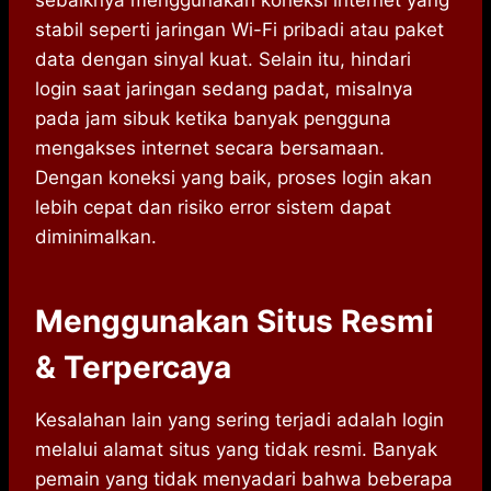
sebaiknya menggunakan koneksi internet yang
stabil seperti jaringan Wi-Fi pribadi atau paket
data dengan sinyal kuat. Selain itu, hindari
login saat jaringan sedang padat, misalnya
pada jam sibuk ketika banyak pengguna
mengakses internet secara bersamaan.
Dengan koneksi yang baik, proses login akan
lebih cepat dan risiko error sistem dapat
diminimalkan.
Menggunakan Situs Resmi
& Terpercaya
Kesalahan lain yang sering terjadi adalah login
melalui alamat situs yang tidak resmi. Banyak
pemain yang tidak menyadari bahwa beberapa