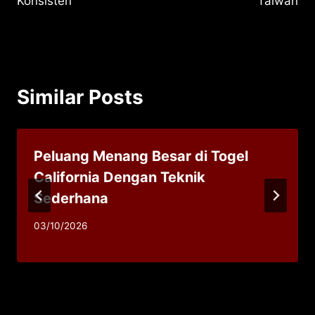
Konsisten
Taiwan
Similar Posts
Peluang Menang Besar di Togel
California Dengan Teknik
Sederhana
03/10/2026