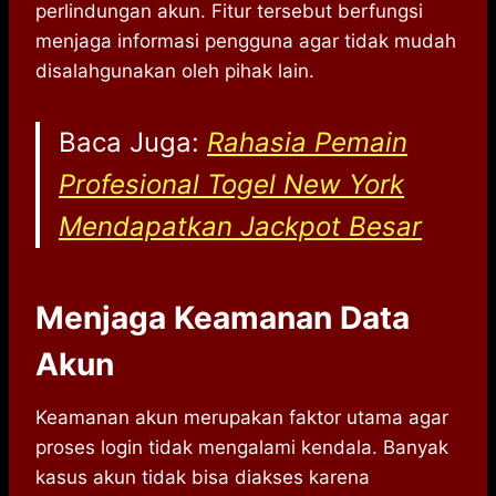
perlindungan akun. Fitur tersebut berfungsi
menjaga informasi pengguna agar tidak mudah
disalahgunakan oleh pihak lain.
Baca Juga:
Rahasia Pemain
Profesional Togel New York
Mendapatkan Jackpot Besar
Menjaga Keamanan Data
Akun
Keamanan akun merupakan faktor utama agar
proses login tidak mengalami kendala. Banyak
kasus akun tidak bisa diakses karena