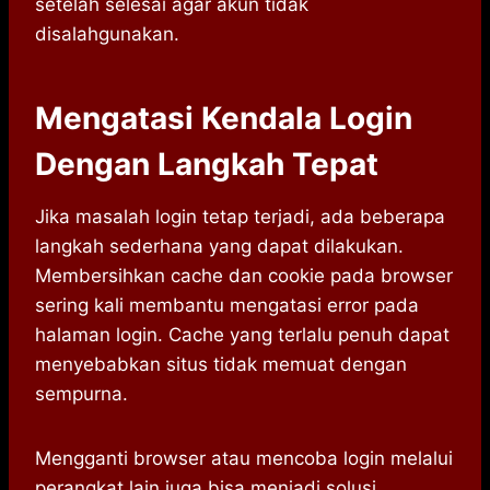
setelah selesai agar akun tidak
disalahgunakan.
Mengatasi Kendala Login
Dengan Langkah Tepat
Jika masalah login tetap terjadi, ada beberapa
langkah sederhana yang dapat dilakukan.
Membersihkan cache dan cookie pada browser
sering kali membantu mengatasi error pada
halaman login. Cache yang terlalu penuh dapat
menyebabkan situs tidak memuat dengan
sempurna.
Mengganti browser atau mencoba login melalui
perangkat lain juga bisa menjadi solusi.