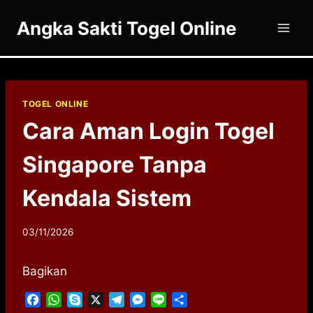
Skip
Angka Sakti Togel Online
to
content
TOGEL ONLINE
Cara Aman Login Togel
Singapore Tanpa
Kendala Sistem
03/11/2026
Bagikan
F
W
S
X
T
M
L
S