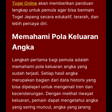
Togel Online
akan memberikan panduan
lengkap untuk pemula agar bisa bermain
Togel Jepang secara edukatif, terarah, dan
lebih percaya diri.
Memahami Pola Keluaran
Angka
Langkah pertama bagi pemula adalah
memahami pola keluaran angka yang
sudah terjadi. Setiap hasil angka
merupakan bagian dari data historis yang
bisa dipelajari untuk mengenali tren dan
kecenderungan. Dengan melihat riwayat
keluaran, pemain dapat mengetahui angka
yang sering muncul, angka yang jarang