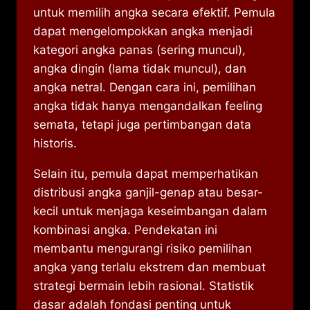
untuk memilih angka secara efektif. Pemula
dapat mengelompokkan angka menjadi
kategori angka panas (sering muncul),
angka dingin (lama tidak muncul), dan
angka netral. Dengan cara ini, pemilihan
angka tidak hanya mengandalkan feeling
semata, tetapi juga pertimbangan data
historis.
Selain itu, pemula dapat memperhatikan
distribusi angka ganjil-genap atau besar-
kecil untuk menjaga keseimbangan dalam
kombinasi angka. Pendekatan ini
membantu mengurangi risiko pemilihan
angka yang terlalu ekstrem dan membuat
strategi bermain lebih rasional. Statistik
dasar adalah fondasi penting untuk