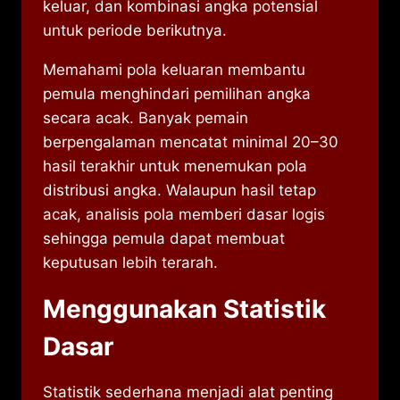
keluar, dan kombinasi angka potensial
untuk periode berikutnya.
Memahami pola keluaran membantu
pemula menghindari pemilihan angka
secara acak. Banyak pemain
berpengalaman mencatat minimal 20–30
hasil terakhir untuk menemukan pola
distribusi angka. Walaupun hasil tetap
acak, analisis pola memberi dasar logis
sehingga pemula dapat membuat
keputusan lebih terarah.
Menggunakan Statistik
Dasar
Statistik sederhana menjadi alat penting