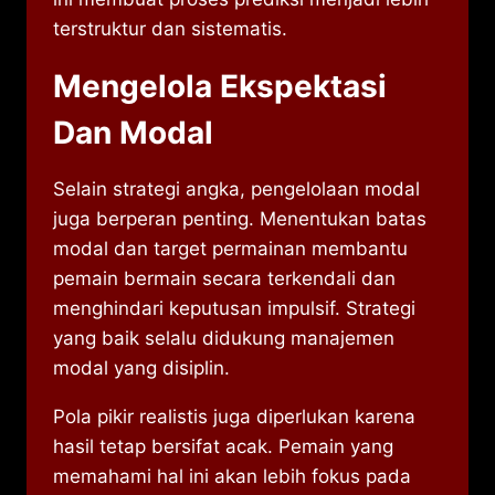
terstruktur dan sistematis.
Mengelola Ekspektasi
Dan Modal
Selain strategi angka, pengelolaan modal
juga berperan penting. Menentukan batas
modal dan target permainan membantu
pemain bermain secara terkendali dan
menghindari keputusan impulsif. Strategi
yang baik selalu didukung manajemen
modal yang disiplin.
Pola pikir realistis juga diperlukan karena
hasil tetap bersifat acak. Pemain yang
memahami hal ini akan lebih fokus pada