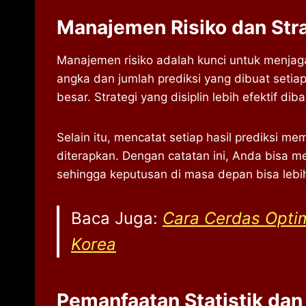
Manajemen Risiko dan Str
Manajemen risiko adalah kunci untuk menjaga
angka dan jumlah prediksi yang dibuat setia
besar. Strategi yang disiplin lebih efektif d
Selain itu, mencatat setiap hasil prediksi
diterapkan. Dengan catatan ini, Anda bisa me
sehingga keputusan di masa depan bisa lebih
Baca Juga:
Cara Cerdas Opti
Korea
Pemanfaatan Statistik dan 