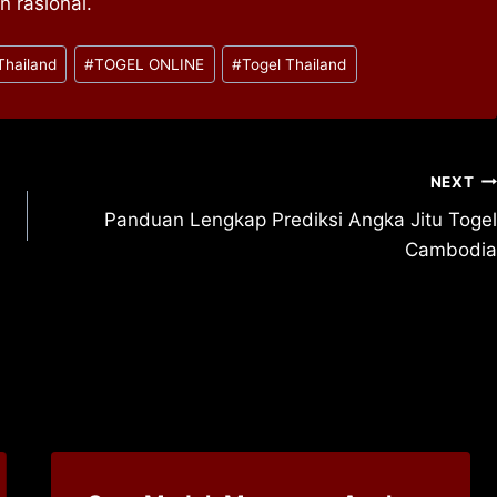
n rasional.
Thailand
#
TOGEL ONLINE
#
Togel Thailand
NEXT
Panduan Lengkap Prediksi Angka Jitu Togel
Cambodia