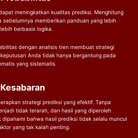
dapat meningkatkan kualitas prediksi. Menghitung
a sebelumnya memberikan panduan yang lebih
lebih berbasis logika.
ilitas dengan analisis tren membuat strategi
, keputusan Anda tidak hanya bergantung pada
ematis yang sistematis.
 Kesabaran
rapkan strategi prediksi yang efektif. Tanpa
njadi tidak terarah, dan hasil yang diperoleh
 dipahami bahwa hasil prediksi tidak selalu muncul
aktor yang tak kalah penting.