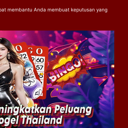
dapat membantu Anda membuat keputusan yang