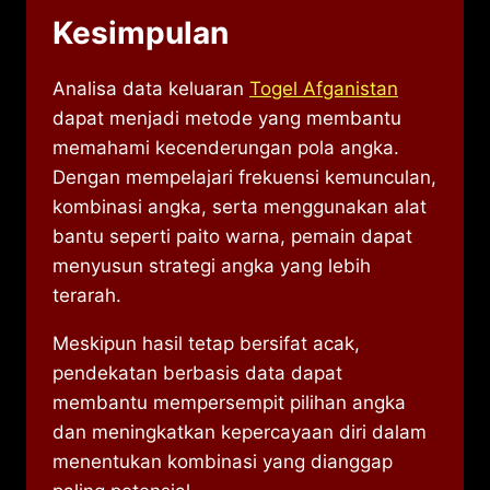
Kesimpulan
Analisa data keluaran
Togel Afganistan
dapat menjadi metode yang membantu
memahami kecenderungan pola angka.
Dengan mempelajari frekuensi kemunculan,
kombinasi angka, serta menggunakan alat
bantu seperti paito warna, pemain dapat
menyusun strategi angka yang lebih
terarah.
Meskipun hasil tetap bersifat acak,
pendekatan berbasis data dapat
membantu mempersempit pilihan angka
dan meningkatkan kepercayaan diri dalam
menentukan kombinasi yang dianggap