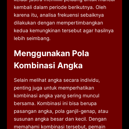
kembali dalam periode berikutnya. Oleh
karena itu, analisa frekuensi sebaiknya
dilakukan dengan mempertimbangkan
kedua kemungkinan tersebut agar hasilnya
lebih seimbang.
Menggunakan Pola
Kombinasi Angka
Selain melihat angka secara individu,
penting juga untuk memperhatikan
kombinasi angka yang sering muncul
bersama. Kombinasi ini bisa berupa
pasangan angka, pola ganjil-genap, atau
susunan angka besar dan kecil. Dengan
memahami kombinasi tersebut, pemain