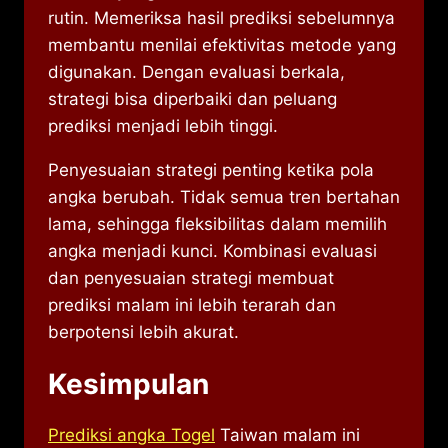
rutin. Memeriksa hasil prediksi sebelumnya
membantu menilai efektivitas metode yang
digunakan. Dengan evaluasi berkala,
strategi bisa diperbaiki dan peluang
prediksi menjadi lebih tinggi.
Penyesuaian strategi penting ketika pola
angka berubah. Tidak semua tren bertahan
lama, sehingga fleksibilitas dalam memilih
angka menjadi kunci. Kombinasi evaluasi
dan penyesuaian strategi membuat
prediksi malam ini lebih terarah dan
berpotensi lebih akurat.
Kesimpulan
Prediksi angka Togel
Taiwan malam ini