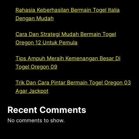
Rahasia Keberhasilan Bermain Togel Italia
Dengan Mudah
Cara Dan Strategi Mudah Bermain Togel
Oregon 12 Untuk Pemula
Tips Ampuh Meraih Kemenangan Besar Di
Togel Oregon 09
Trik Dan Cara Pintar Bermain Togel Oregon 03
Agar Jackpot
Recent Comments
No comments to show.