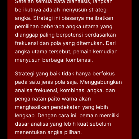
Setelah semua data dianalisis, langkah
berikutnya adalah menyusun strategi
angka. Strategi ini biasanya melibatkan
pemilihan beberapa angka utama yang
dianggap paling berpotensi berdasarkan
frekuensi dan pola yang ditemukan. Dari
angka utama tersebut, pemain kemudian
menyusun berbagai kombinasi.
Strategi yang baik tidak hanya berfokus
pada satu jenis pola saja. Menggabungkan
analisa frekuensi, kombinasi angka, dan
pengamatan paito warna akan
menghasilkan pendekatan yang lebih
lengkap. Dengan cara ini, pemain memiliki
dasar analisa yang lebih kuat sebelum
menentukan angka pilihan.