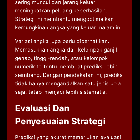
sering muncul dan jarang keluar
meningkatkan peluang keberhasilan.
Strategi ini membantu mengoptimalkan
kemungkinan angka yang keluar malam ini.
Variasi angka juga perlu diperhatikan.
Memasukkan angka dari kelompok ganjil-
genap, tinggi-rendah, atau kelompok
numerik tertentu membuat prediksi lebih
seimbang. Dengan pendekatan ini, prediksi
tidak hanya mengandalkan satu jenis pola
saja, tetapi menjadi lebih sistematis.
Evaluasi Dan
Penyesuaian Strategi
Prediksi yang akurat memerlukan evaluasi