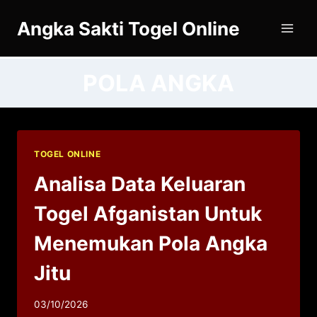
Skip
Angka Sakti Togel Online
to
content
POLA ANGKA
TOGEL ONLINE
Analisa Data Keluaran
Togel Afganistan Untuk
Menemukan Pola Angka
Jitu
03/10/2026