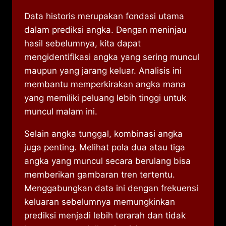
Data historis merupakan fondasi utama
dalam prediksi angka. Dengan meninjau
hasil sebelumnya, kita dapat
mengidentifikasi angka yang sering muncul
maupun yang jarang keluar. Analisis ini
membantu memperkirakan angka mana
yang memiliki peluang lebih tinggi untuk
muncul malam ini.
Selain angka tunggal, kombinasi angka
juga penting. Melihat pola dua atau tiga
angka yang muncul secara berulang bisa
memberikan gambaran tren tertentu.
Menggabungkan data ini dengan frekuensi
keluaran sebelumnya memungkinkan
prediksi menjadi lebih terarah dan tidak