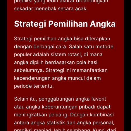
prediksi yang lebih akurat dibandingkan
sekadar menebak secara acak.
Strategi Pemilihan Angka
Strategi pemilihan angka bisa diterapkan
dengan berbagai cara. Salah satu metode
populer adalah sistem rotasi, di mana
angka dipilih berdasarkan pola hasil
sebelumnya. Strategi ini memanfaatkan
kecenderungan angka muncul dalam
periode tertentu.
Selain itu, penggabungan angka favorit
atau angka keberuntungan pribadi dapat
meningkatkan peluang. Dengan kombinasi
antara angka statistik dan angka personal,
prediksi menjadi lebih seimbang. Kunci dari