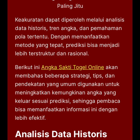
Keakuratan dapat diperoleh melalui analisis
data historis, tren angka, dan pemahaman
pola tertentu. Dengan memanfaatkan
metode yang tepat, prediksi bisa menjadi
lebih terstruktur dan rasional.
Berikut ini
Angka Sakti Togel Online
akan
membahas beberapa strategi, tips, dan
pendekatan yang umum digunakan untuk
meningkatkan kemungkinan angka yang
keluar sesuai prediksi, sehingga pembaca
bisa memanfaatkan informasi ini dengan
lebih efektif.
Analisis Data Historis