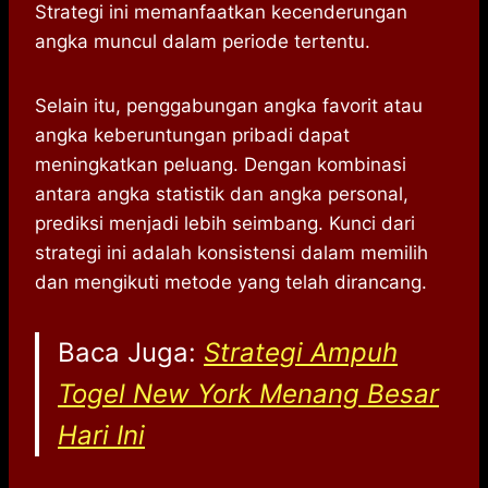
Strategi ini memanfaatkan kecenderungan
angka muncul dalam periode tertentu.
Selain itu, penggabungan angka favorit atau
angka keberuntungan pribadi dapat
meningkatkan peluang. Dengan kombinasi
antara angka statistik dan angka personal,
prediksi menjadi lebih seimbang. Kunci dari
strategi ini adalah konsistensi dalam memilih
dan mengikuti metode yang telah dirancang.
Baca Juga:
Strategi Ampuh
Togel New York Menang Besar
Hari Ini