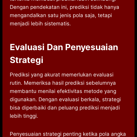
Dengan pendekatan ini, prediksi tidak hanya
mengandalkan satu jenis pola saja, tetapi
menjadi lebih sistematis.
Evaluasi Dan Penyesuaian
Strategi
Prediksi yang akurat memerlukan evaluasi
rutin. Memeriksa hasil prediksi sebelumnya
membantu menilai efektivitas metode yang
digunakan. Dengan evaluasi berkala, strategi
bisa diperbaiki dan peluang prediksi menjadi
lebih tinggi.
Penyesuaian strategi penting ketika pola angka