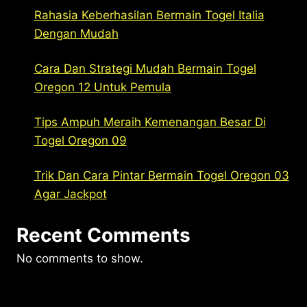
Rahasia Keberhasilan Bermain Togel Italia
Dengan Mudah
Cara Dan Strategi Mudah Bermain Togel
Oregon 12 Untuk Pemula
Tips Ampuh Meraih Kemenangan Besar Di
Togel Oregon 09
Trik Dan Cara Pintar Bermain Togel Oregon 03
Agar Jackpot
Recent Comments
No comments to show.