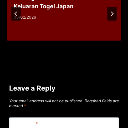
Keluaran Togel Japan
03/02/2026
Leave a Reply
Your email address will not be published.
Required fields are
marked
*
Comment
*