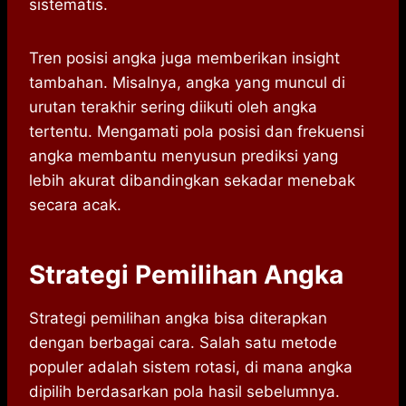
sistematis.
Tren posisi angka juga memberikan insight
tambahan. Misalnya, angka yang muncul di
urutan terakhir sering diikuti oleh angka
tertentu. Mengamati pola posisi dan frekuensi
angka membantu menyusun prediksi yang
lebih akurat dibandingkan sekadar menebak
secara acak.
Strategi Pemilihan Angka
Strategi pemilihan angka bisa diterapkan
dengan berbagai cara. Salah satu metode
populer adalah sistem rotasi, di mana angka
dipilih berdasarkan pola hasil sebelumnya.