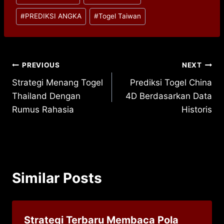
Tags:
#
PREDIKSI ANGKA
#
Togel Taiwan
Post
PREVIOUS
NEXT
Strategi Menang Togel
Prediksi Togel China
navigation
Thailand Dengan
4D Berdasarkan Data
Rumus Rahasia
Historis
Similar Posts
Strategi Terbaru Membaca Pola