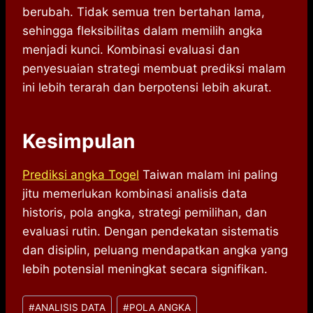
berubah. Tidak semua tren bertahan lama,
sehingga fleksibilitas dalam memilih angka
menjadi kunci. Kombinasi evaluasi dan
penyesuaian strategi membuat prediksi malam
ini lebih terarah dan berpotensi lebih akurat.
Kesimpulan
Prediksi angka Togel
Taiwan malam ini paling
jitu memerlukan kombinasi analisis data
historis, pola angka, strategi pemilihan, dan
evaluasi rutin. Dengan pendekatan sistematis
dan disiplin, peluang mendapatkan angka yang
lebih potensial meningkat secara signifikan.
Post
#
ANALISIS DATA
#
POLA ANGKA