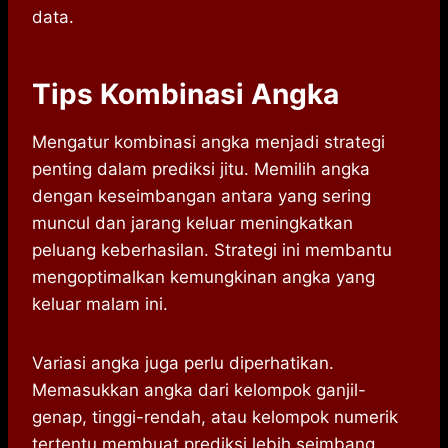
data.
Tips Kombinasi Angka
Mengatur kombinasi angka menjadi strategi
penting dalam prediksi jitu. Memilih angka
dengan keseimbangan antara yang sering
muncul dan jarang keluar meningkatkan
peluang keberhasilan. Strategi ini membantu
mengoptimalkan kemungkinan angka yang
keluar malam ini.
Variasi angka juga perlu diperhatikan.
Memasukkan angka dari kelompok ganjil-
genap, tinggi-rendah, atau kelompok numerik
tertentu membuat prediksi lebih seimbang.