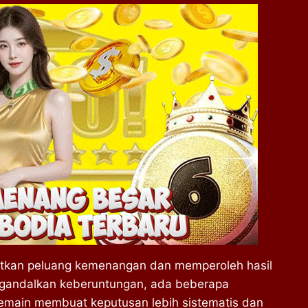
atkan peluang kemenangan dan memperoleh hasil
ngandalkan keberuntungan, ada beberapa
emain membuat keputusan lebih sistematis dan