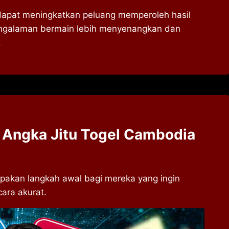
dapat meningkatkan peluang memperoleh hasil
 pengalaman bermain lebih menyenangkan dan
.
 Angka Jitu Togel Cambodia
akan langkah awal bagi mereka yang ingin
ara akurat.