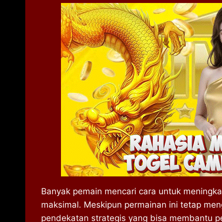
Banyak pemain mencari cara untuk meningk
maksimal. Meskipun permainan ini tetap me
pendekatan strategis yang bisa membantu p