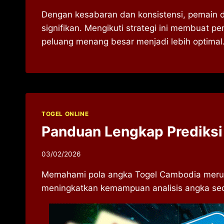
Dengan kesabaran dan konsistensi, pemain 
signifikan. Mengikuti strategi ini membuat
peluang menang besar menjadi lebih optimal
TOGEL ONLINE
Panduan Lengkap Prediksi
03/02/2026
Memahami pola angka Togel Cambodia merup
meningkatkan kemampuan analisis angka sec