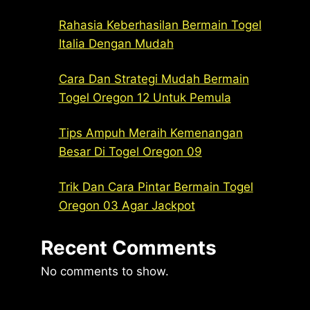
Rahasia Keberhasilan Bermain Togel
Italia Dengan Mudah
Cara Dan Strategi Mudah Bermain
Togel Oregon 12 Untuk Pemula
Tips Ampuh Meraih Kemenangan
Besar Di Togel Oregon 09
Trik Dan Cara Pintar Bermain Togel
Oregon 03 Agar Jackpot
Recent Comments
No comments to show.