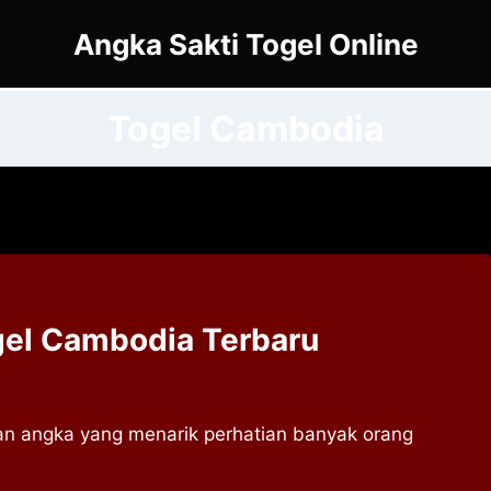
Angka Sakti Togel Online
Togel Cambodia
gel Cambodia Terbaru
an angka yang menarik perhatian banyak orang