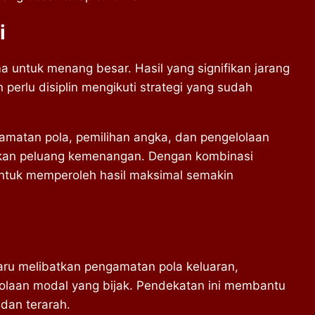
i
 untuk menang besar. Hasil yang signifikan jarang
 perlu disiplin mengikuti strategi yang sudah
matan pola, pemilihan angka, dan pengelolaan
an peluang kemenangan. Dengan kombinasi
untuk memperoleh hasil maksimal semakin
aru melibatkan pengamatan pola keluaran,
lolaan modal yang bijak. Pendekatan ini membantu
dan terarah.