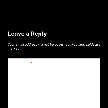
Leave a Reply
Your email address will not be published.
Required fields are
marked
*
Comment
*