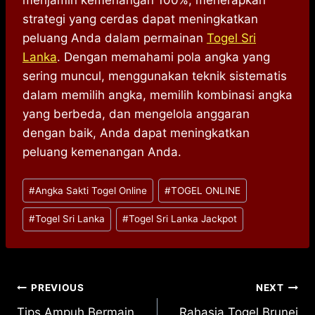
menjamin kemenangan 100%, menerapkan
strategi yang cerdas dapat meningkatkan
peluang Anda dalam permainan
Togel Sri
Lanka
. Dengan memahami pola angka yang
sering muncul, menggunakan teknik sistematis
dalam memilih angka, memilih kombinasi angka
yang berbeda, dan mengelola anggaran
dengan baik, Anda dapat meningkatkan
peluang kemenangan Anda.
Post
#
Angka Sakti Togel Online
#
TOGEL ONLINE
Tags:
#
Togel Sri Lanka
#
Togel Sri Lanka Jackpot
Post
PREVIOUS
NEXT
Tips Ampuh Bermain
Rahasia Togel Brunei