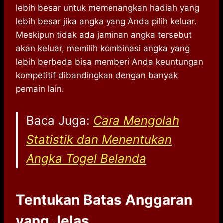
lebih besar untuk memenangkan hadiah yang
lebih besar jika angka yang Anda pilih keluar.
Meskipun tidak ada jaminan angka tersebut
akan keluar, memilih kombinasi angka yang
lebih berbeda bisa memberi Anda keuntungan
kompetitif dibandingkan dengan banyak
pemain lain.
Baca Juga:
Cara Mengolah
Statistik dan Menentukan
Angka Togel Belanda
Tentukan Batas Anggaran
yang Jelas