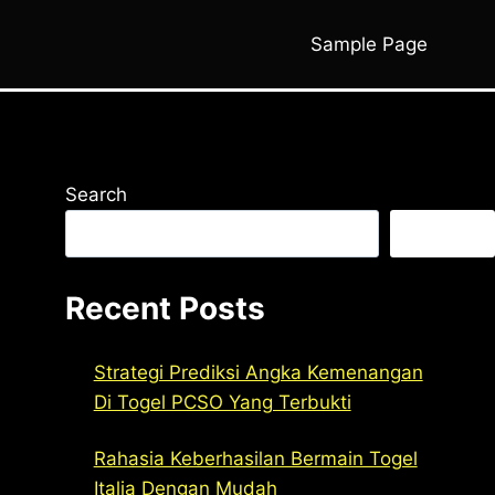
Sample Page
Search
Search
Recent Posts
Strategi Prediksi Angka Kemenangan
Di Togel PCSO Yang Terbukti
Rahasia Keberhasilan Bermain Togel
Italia Dengan Mudah