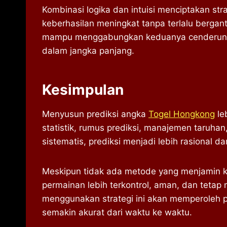
Kombinasi logika dan intuisi menciptakan st
keberhasilan meningkat tanpa terlalu berg
mampu menggabungkan keduanya cenderung 
dalam jangka panjang.
Kesimpulan
Menyusun prediksi angka
Togel Hongkong
le
statistik, rumus prediksi, manajemen taruhan
sistematis, prediksi menjadi lebih rasional 
Meskipun tidak ada metode yang menjamin 
permainan lebih terkontrol, aman, dan teta
menggunakan strategi ini akan memperoleh 
semakin akurat dari waktu ke waktu.