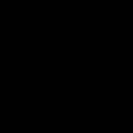
Strategi Akurat Memilih Angka