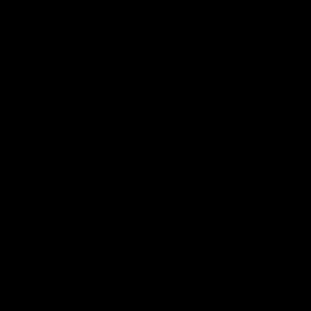
Togel Hongkong Untuk Pemula
03/11/2026