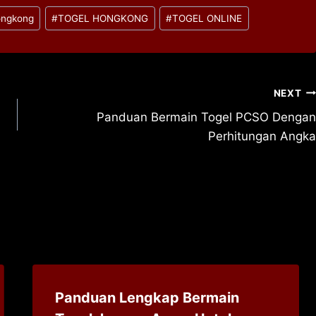
ongkong
#
TOGEL HONGKONG
#
TOGEL ONLINE
NEXT
Panduan Bermain Togel PCSO Dengan
Perhitungan Angka
Panduan Lengkap Bermain