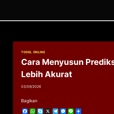
Skip
to
content
TOGEL ONLINE
Cara Menyusun Predik
Lebih Akurat
03/09/2026
Bagikan
F
W
S
X
T
M
L
S