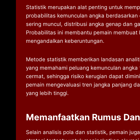
Statistik merupakan alat penting untuk mem
probabilitas kemunculan angka berdasarkan 
sering muncul, distribusi angka genap dan gan
Probabilitas ini membantu pemain membuat k
mengandalkan keberuntungan.
Metode statistik memberikan landasan analit
yang memahami peluang kemunculan angka te
cermat, sehingga risiko kerugian dapat dimi
pemain mengevaluasi tren jangka panjang da
yang lebih tinggi.
Memanfaatkan Rumus Dan S
Selain analisis pola dan statistik, pemain 